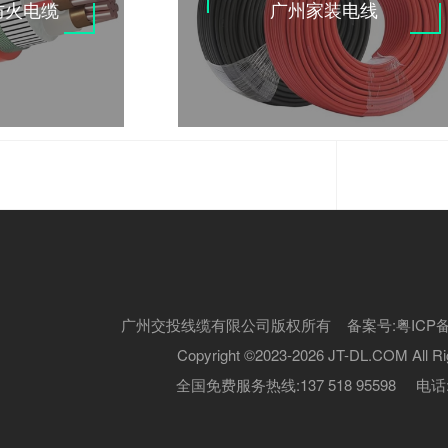
防火电缆
广州家装电线
广州交投线缆有限公司版权所有 备案号:
粤ICP备
Copyright ©2023-2026 JT-DL.COM All Ri
全国免费服务热线:137 518 95598 电话:13