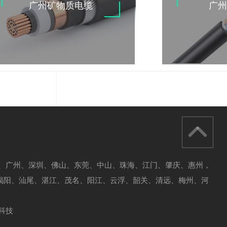
广州矿物质电缆
广
东、广州、深圳、佛山、
东莞、中山、珠海、江门、肇庆、惠州，
揭阳、汕尾、湛江、茂名、阳江、云浮、韶关、清远、梅州、河
科技