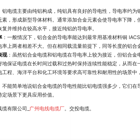
：铝电缆主要由纯铝构成，纯铝具有良好的导电性，导电率约为铜的
元素，形成新型导体材料。通常添加合金元素会使导电率下降，
恢复并维持在较高水平，接近纯铝的导电率。
率
：一般情况下，铝合金的导电率能达到最常用基准材料铜 IACS 的 
电率上两者相差不大。但在相同载流量前提下，同等长度的铝合
表现
：虽然铝合金电缆和铝电缆在导电率上较为接近，但铝合金
好地保证电缆在长时间过载和过热时保持连续性能稳定，从而在
电工程、海洋平台和化工环境等要求高可靠性和耐用性的场景中
，不能简单地说铝合金电缆的导电性能比铝电缆强多少，它们在
特定场景下更具应用价值。
线缆有限公司_
广州电线电缆厂
。交投电缆。