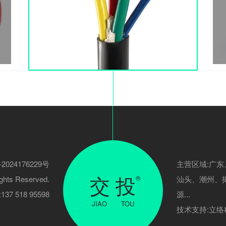
2024176229号
主营区域:广
交 投
®
ghts Reserved.
汕头、潮州、
7 518 95598
源...
JIAO TOU
技术支持:
立络